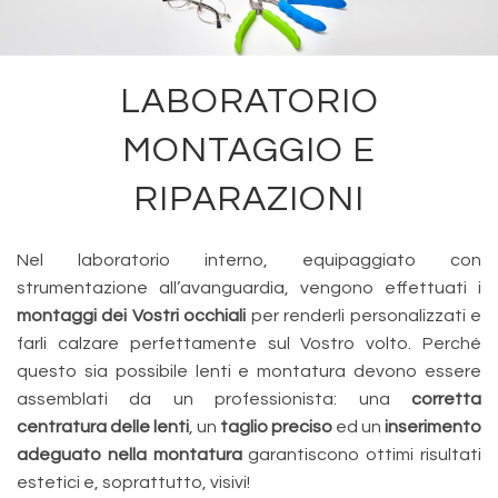
Servizi
LABORATORIO
Prodotti
MONTAGGIO E
Consigli utili
RIPARAZIONI
Promozioni
Nel laboratorio interno, equipaggiato con
strumentazione all’avanguardia, vengono effettuati i
montaggi dei Vostri occhiali
per renderli personalizzati e
Contatti
farli calzare perfettamente sul Vostro volto. Perché
questo sia possibile lenti e montatura devono essere
assemblati da un professionista: una
corretta
centratura delle lenti
, un
taglio preciso
ed un
inserimento
adeguato nella montatura
garantiscono ottimi risultati
estetici e, soprattutto, visivi!